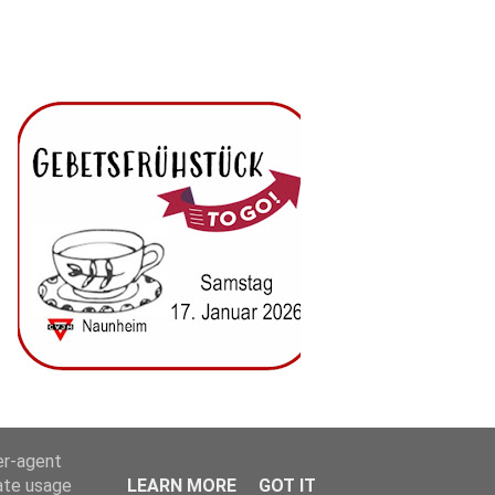
er-agent
rate usage
LEARN MORE
GOT IT