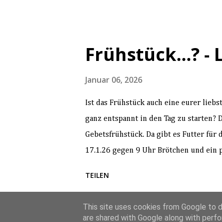
Frühstück...? - 
Januar 06, 2026
Ist das Frühstück auch eine eurer liebs
ganz entspannt in den Tag zu starten?
Gebetsfrühstück. Da gibt es Futter für
17.1.26 gegen 9 Uhr Brötchen und ein p
Haustüre geliefert. Gottfried hat für u
TEILEN
und durchs Frühstück führt und uns an
Thema: Gott ist tre
This site uses cookies from Google to de
sich zum Frühstücken auch mit Freund
are shared with Google along with perfo