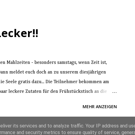
Lecker!!
ten Mahlzeiten - besonders samstags, wenn Zeit ist,
 Dann meldet euch doch an zu unserem diesjährigen
 die Seele gratis dazu... Die Teilnehmer bekommen am
aar leckere Zutaten für den Frühstückstisch an die
ns wieder einen "Beipackzettel" verfasst, der ins Thema
MEHR ANZEIGEN
 diesem Morgen verbindet . Diesmal geht es um das
u! TIPP: Natürlich kann man
liver its services and to analyze traffic. Your IP address and us
en oder Nachbarn verabreden und das Ganze
Powered by Blogger
rmance and security metrics to ensure quality of service, gene