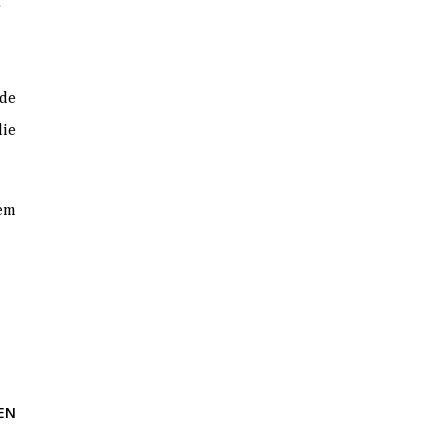
.
ude
ie
nem
EN