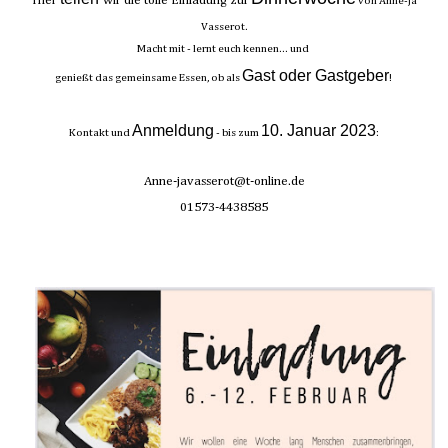
Hier
wir die tolle Einladung zur
von Anne-Ja
Vasserot.
Macht mit - lernt euch kennen... und
Gast oder Gastgeber
genießt das gemeinsame Essen, ob als
!
Anmeldung
10. Januar 2023
Kontakt und
- bis zum
:
Anne-javasserot@t-online.de
01573-4438585