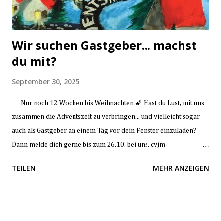
Wir suchen Gastgeber... machst
du mit?
September 30, 2025
Nur noch 12 Wochen bis Weihnachten 🌠 Hast du Lust, mit uns
zusammen die Adventszeit zu verbringen... und vielleicht sogar
auch als Gastgeber an einem Tag vor dein Fenster einzuladen?
Dann melde dich gerne bis zum 26.10. bei uns. cvjm-
naunheim@gmx.de Weitere Infos und ein Link zum Kalender um
TEILEN
MEHR ANZEIGEN
deinen Wunschtermin zu notieren folgen. Viel Vorfreude... "bis
Weihnachten, bis Weihnachten, ist nicht mehr weit!" 🎶