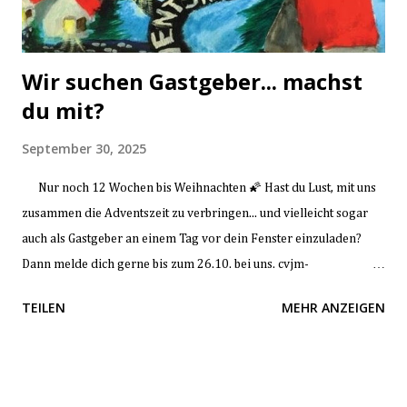
Wir suchen Gastgeber... machst
du mit?
September 30, 2025
Nur noch 12 Wochen bis Weihnachten 🌠 Hast du Lust, mit uns
zusammen die Adventszeit zu verbringen... und vielleicht sogar
auch als Gastgeber an einem Tag vor dein Fenster einzuladen?
Dann melde dich gerne bis zum 26.10. bei uns. cvjm-
naunheim@gmx.de Weitere Infos und ein Link zum Kalender um
TEILEN
MEHR ANZEIGEN
deinen Wunschtermin zu notieren folgen. Viel Vorfreude... "bis
Weihnachten, bis Weihnachten, ist nicht mehr weit!" 🎶